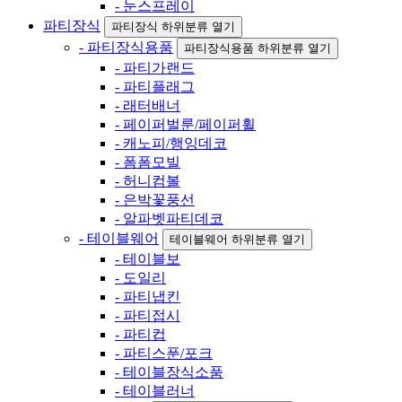
- 눈스프레이
파티장식
파티장식 하위분류 열기
- 파티장식용품
파티장식용품 하위분류 열기
- 파티가랜드
- 파티플래그
- 래터배너
- 페이퍼벌룬/페이퍼휠
- 캐노피/행잉데코
- 폼폼모빌
- 허니컴볼
- 은박꽃풍선
- 알파벳파티데코
- 테이블웨어
테이블웨어 하위분류 열기
- 테이블보
- 도일리
- 파티냅킨
- 파티접시
- 파티컵
- 파티스푼/포크
- 테이블장식소품
- 테이블러너