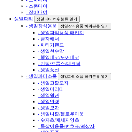
- 소품대여
- 장비대여
생일파티
생일파티 하위분류 열기
- 생일장식용품
생일장식용품 하위분류 열기
- 생일파티용품 패키지
- 글자배너
- 파티가랜드
- 생일현수막
- 행잉데코/도어데코
- 번팅/프롭스/데코픽
- 생일풍선
- 생일파티소품
생일파티소품 하위분류 열기
- 생일고깔모자
- 생일머리띠
- 생일왕관
- 생일안경
- 생일모자
- 생일나팔/블로우아웃
- 숫자초/메세지양초
- 돌잡이용품/번호표/떡상자