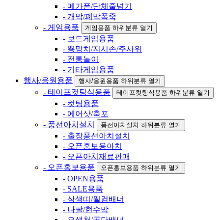
- 메가폰/단체줄넘기
- 개막/폐막폭죽
- 게임용품
게임용품 하위분류 열기
- 보드게임용품
- 뿅망치/지시손/주사위
- 전통놀이
- 기타게임용품
행사/응원용품
행사/응원용품 하위분류 열기
- 테이프컷팅식용품
테이프컷팅식용품 하위분류 열기
- 컷팅용품
- 에어샷/축포
- 풍선아치설치
풍선아치설치 하위분류 열기
- 출장풍선아치설치
- 오픈홍보용아치
- 오픈아치재료판매
- 오픈홍보용품
오픈홍보용품 하위분류 열기
- OPEN용품
- SALE용품
- 삼색띠/웰컴배너
- 나팔/현수막
- 오색천/공단배너