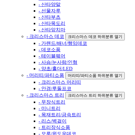
- 산타양말
- 선물자루
- 산타부츠
- 산타목도리
- 산타앞치마
- 크리스마스 데코
크리스마스 데코 하위분류 열기
- 가랜드/배너/행잉데코
- 데코소품
- 테이블웨어
- 사슴/눈사람/인형
- 양초/홀더/LED
- 머리띠/파티소품
머리띠/파티소품 하위분류 열기
- 크리스마스 머리띠
- 안경/루돌프코
- 크리스마스 트리
크리스마스 트리 하위분류 열기
- 무장식트리
- 미니트리
- 목재트리/금속트리
- 리스/벽걸이
- 트리장식소품
- 모루/윈도우데코