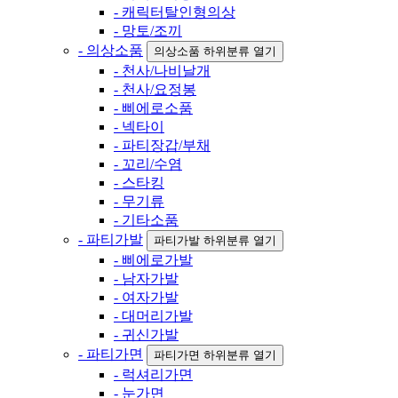
- 캐릭터탈인형의상
- 망토/조끼
- 의상소품
의상소품 하위분류 열기
- 천사/나비날개
- 천사/요정봉
- 삐에로소품
- 넥타이
- 파티장갑/부채
- 꼬리/수염
- 스타킹
- 무기류
- 기타소품
- 파티가발
파티가발 하위분류 열기
- 삐에로가발
- 남자가발
- 여자가발
- 대머리가발
- 귀신가발
- 파티가면
파티가면 하위분류 열기
- 럭셔리가면
- 눈가면