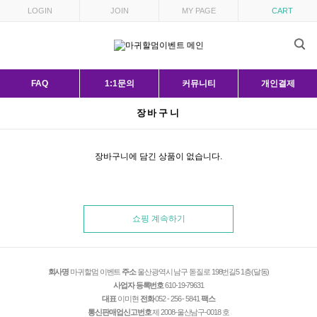
LOGIN
JOIN
MY PAGE
CART
FAQ
1:1문의
커뮤니티
개인결제
장바구니
장바구니에 담긴 상품이 없습니다.
쇼핑 계속하기
회사명
마귀할멈 이벤트
주소
울산광역시 남구 돋질로 198번길5 1층(달동)
사업자 등록번호
610-19-79631
대표
이미현
전화
052 - 256 - 5841
팩스
통신판매업신고번호
제 2008-울산남구-0018 호