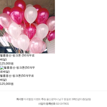
헬륨풍선-핑크톤 (50개무료
배달)
125,000원
헬륨풍선-핑크톤(50개무료
배달)
125,000원
회사명
마귀할멈 이벤트
주소
울산광역시 남구 돋질로 198번길5 1층(달동)
사업자 등록번호
610-19-79631