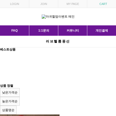
LOGIN
JOIN
MY PAGE
CART
FAQ
1:1문의
커뮤니티
개인결제
러브헬륨풍선
베스트상품
상품 정렬
낮은가격순
높은가격순
상품명순