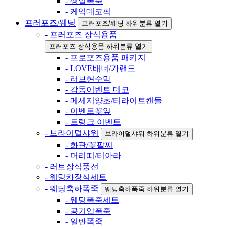
- 생일폭죽
- 케익데코픽
프러포즈/웨딩
프러포즈/웨딩 하위분류 열기
- 프러포즈 장식용품
프러포즈 장식용품 하위분류 열기
- 프로포즈용품 패키지
- LOVE배너/가랜드
- 러브현수막
- 감동이벤트 데코
- 메세지양초/티라이트캔들
- 이벤트꽃잎
- 트렁크 이벤트
- 브라이덜샤워
브라이덜샤워 하위분류 열기
- 화관/꽃팔찌
- 머리띠/티아라
- 러브장식풍선
- 웨딩카장식세트
- 웨딩축하폭죽
웨딩축하폭죽 하위분류 열기
- 웨딩폭죽세트
- 공기압폭죽
- 일반폭죽