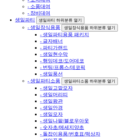
- 소품대여
- 장비대여
생일파티
생일파티 하위분류 열기
- 생일장식용품
생일장식용품 하위분류 열기
- 생일파티용품 패키지
- 글자배너
- 파티가랜드
- 생일현수막
- 행잉데코/도어데코
- 번팅/프롭스/데코픽
- 생일풍선
- 생일파티소품
생일파티소품 하위분류 열기
- 생일고깔모자
- 생일머리띠
- 생일왕관
- 생일안경
- 생일모자
- 생일나팔/블로우아웃
- 숫자초/메세지양초
- 돌잡이용품/번호표/떡상자