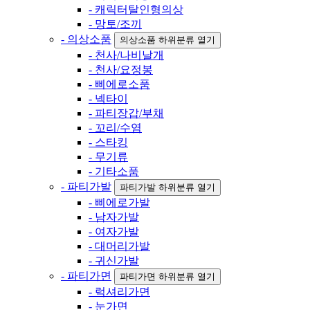
- 캐릭터탈인형의상
- 망토/조끼
- 의상소품
의상소품 하위분류 열기
- 천사/나비날개
- 천사/요정봉
- 삐에로소품
- 넥타이
- 파티장갑/부채
- 꼬리/수염
- 스타킹
- 무기류
- 기타소품
- 파티가발
파티가발 하위분류 열기
- 삐에로가발
- 남자가발
- 여자가발
- 대머리가발
- 귀신가발
- 파티가면
파티가면 하위분류 열기
- 럭셔리가면
- 눈가면