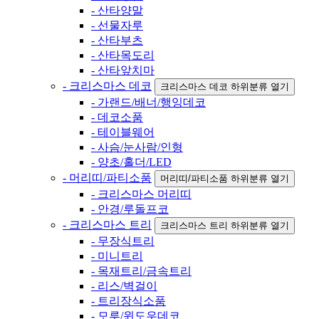
- 산타양말
- 선물자루
- 산타부츠
- 산타목도리
- 산타앞치마
- 크리스마스 데코
크리스마스 데코 하위분류 열기
- 가랜드/배너/행잉데코
- 데코소품
- 테이블웨어
- 사슴/눈사람/인형
- 양초/홀더/LED
- 머리띠/파티소품
머리띠/파티소품 하위분류 열기
- 크리스마스 머리띠
- 안경/루돌프코
- 크리스마스 트리
크리스마스 트리 하위분류 열기
- 무장식트리
- 미니트리
- 목재트리/금속트리
- 리스/벽걸이
- 트리장식소품
- 모루/윈도우데코