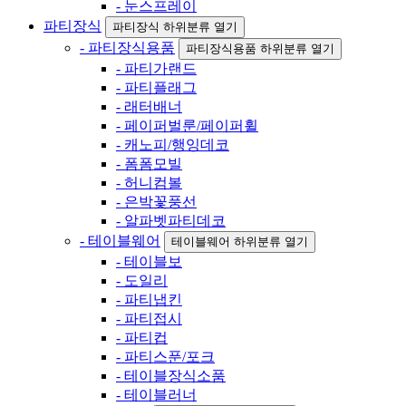
- 눈스프레이
파티장식
파티장식 하위분류 열기
- 파티장식용품
파티장식용품 하위분류 열기
- 파티가랜드
- 파티플래그
- 래터배너
- 페이퍼벌룬/페이퍼휠
- 캐노피/행잉데코
- 폼폼모빌
- 허니컴볼
- 은박꽃풍선
- 알파벳파티데코
- 테이블웨어
테이블웨어 하위분류 열기
- 테이블보
- 도일리
- 파티냅킨
- 파티접시
- 파티컵
- 파티스푼/포크
- 테이블장식소품
- 테이블러너