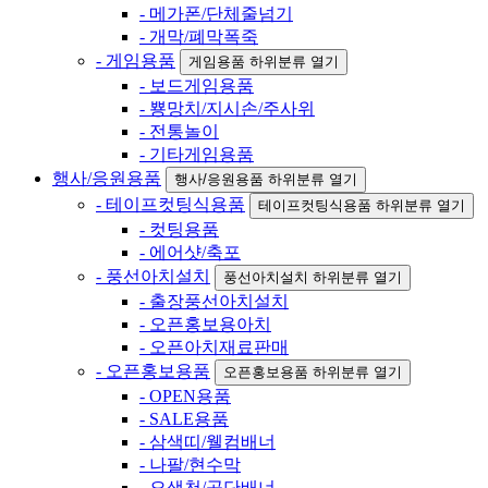
- 메가폰/단체줄넘기
- 개막/폐막폭죽
- 게임용품
게임용품 하위분류 열기
- 보드게임용품
- 뿅망치/지시손/주사위
- 전통놀이
- 기타게임용품
행사/응원용품
행사/응원용품 하위분류 열기
- 테이프컷팅식용품
테이프컷팅식용품 하위분류 열기
- 컷팅용품
- 에어샷/축포
- 풍선아치설치
풍선아치설치 하위분류 열기
- 출장풍선아치설치
- 오픈홍보용아치
- 오픈아치재료판매
- 오픈홍보용품
오픈홍보용품 하위분류 열기
- OPEN용품
- SALE용품
- 삼색띠/웰컴배너
- 나팔/현수막
- 오색천/공단배너