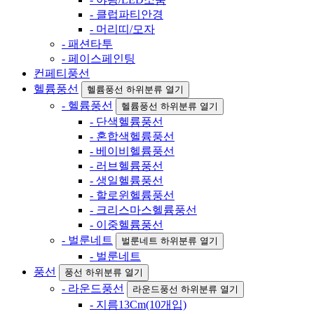
- 클럽파티안경
- 머리띠/모자
- 패션타투
- 페이스페인팅
컨페티풍선
헬륨풍선
헬륨풍선 하위분류 열기
- 헬륨풍선
헬륨풍선 하위분류 열기
- 단색헬륨풍선
- 혼합색헬륨풍선
- 베이비헬륨풍선
- 러브헬륨풍선
- 생일헬륨풍선
- 할로윈헬륨풍선
- 크리스마스헬륨풍선
- 이중헬륨풍선
- 벌룬네트
벌룬네트 하위분류 열기
- 벌룬네트
풍선
풍선 하위분류 열기
- 라운드풍선
라운드풍선 하위분류 열기
- 지름13Cm(10개입)