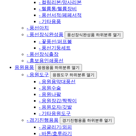
- 컬링리본/망사리본
- 헬륨통/헬륨장비
- 풍선서적/페페서적
- 기타용품
- 풍선아치
- 풍선장식완성품
풍선장식완성품 하위분류 열기
- 꽃풍선/퍼프볼
- 풍선기둥세트
- 풍선장식출장
- 홍보용인쇄풍선
응원용품
응원용품 하위분류 열기
- 응원도구
응원도구 하위분류 열기
- 응원용막대풍선
- 응원수술
- 응원나팔
- 응원장갑/짝짝이
- 응원모자/깃발
- 기타응원도구
- 경기진행용품
경기진행용품 하위분류 열기
- 공굴리기/외피
- 바톤/호루라기