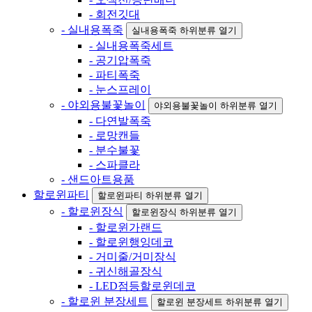
- 회전깃대
- 실내용폭죽
실내용폭죽 하위분류 열기
- 실내용폭죽세트
- 공기압폭죽
- 파티폭죽
- 눈스프레이
- 야외용불꽃놀이
야외용불꽃놀이 하위분류 열기
- 다연발폭죽
- 로망캔들
- 분수불꽃
- 스파클라
- 샌드아트용품
할로윈파티
할로윈파티 하위분류 열기
- 할로윈장식
할로윈장식 하위분류 열기
- 할로윈가랜드
- 할로윈행잉데코
- 거미줄/거미장식
- 귀신해골장식
- LED점등할로윈데코
- 할로윈 분장세트
할로윈 분장세트 하위분류 열기