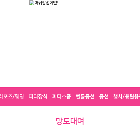
러포즈/웨딩
파티장식
파티소품
헬륨풍선
풍선
행사/응원용
망토대여