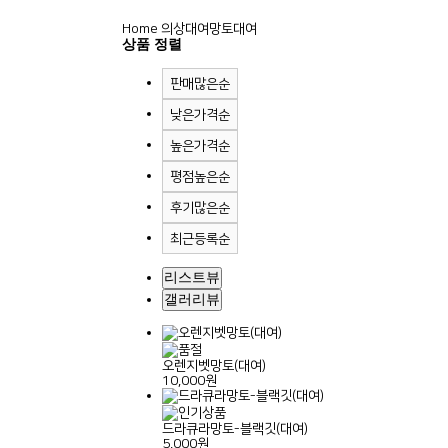
Home
의상대여
망토대여
상품 정렬
판매많은순
낮은가격순
높은가격순
평점높은순
후기많은순
최근등록순
리스트뷰
갤러리뷰
오렌지벳망토(대여)
10,000원
드라큐라망토-블랙깃(대여)
5,000원