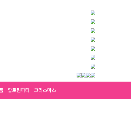
품
할로윈파티
크리스마스