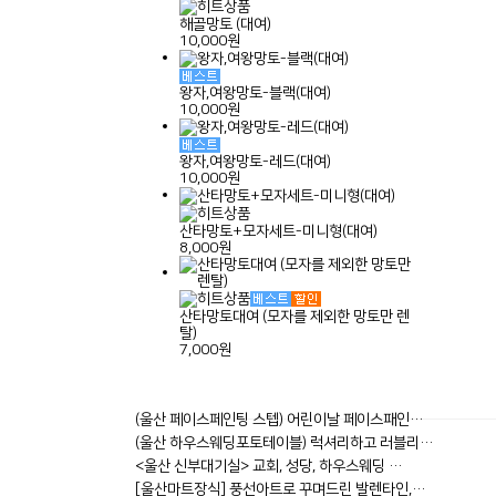
해골망토 (대여)
10,000원
왕자,여왕망토-블랙(대여)
10,000원
왕자,여왕망토-레드(대여)
10,000원
산타망토+모자세트-미니형(대여)
8,000원
산타망토대여 (모자를 제외한 망토만 렌
탈)
7,000원
(울산 페이스페인팅 스텝) 어린이날 페이스패인…
(울산 하우스웨딩포토테이블) 럭셔리하고 러블리…
<울산 신부대기실> 교회, 성당, 하우스웨딩 …
[울산마트장식] 풍선아트로 꾸며드린 발렌타인,…