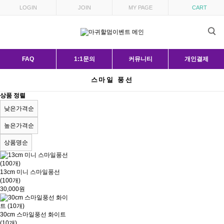
LOGIN
JOIN
MY PAGE
CART
FAQ
1:1문의
커뮤니티
개인결제
스마일 풍선
상품 정렬
낮은가격순
높은가격순
상품명순
13cm 미니 스마일풍선
(100개)
30,000원
30cm 스마일풍선 화이트
(10개)