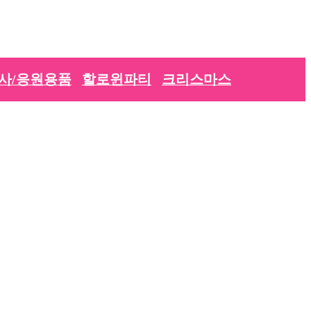
사/응원용품
할로윈파티
크리스마스