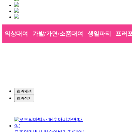
의상대여
가발/가면/소품대여
생일파티
프러포
효과재생
효과정지
오즈의마법사 허수아비가면(대여)