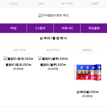
LOGIN
JOIN
MY PAGE
CART
FAQ
1:1문의
커뮤니티
개인결제
삼색띠/웰컴배너
낮은가격순
높은가격순
상품명순
웰컴띠 (핑크) 21Cm
웰컴띠 (블루) 21Cm
20,000원
20,000원
삼색띠(별) 21Cm
20,000원