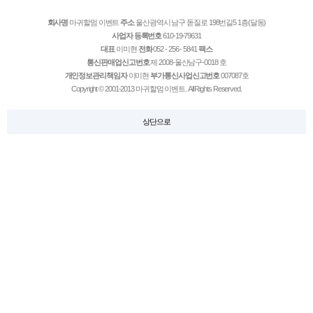
회사명
마귀할멈 이벤트
주소
울산광역시 남구 돋질로 198번길5 1층(달동)
사업자 등록번호
610-19-79631
대표
이미현
전화
052 - 256 - 5841
팩스
통신판매업신고번호
제 2008-울산남구-0018 호
개인정보관리책임자
이미현
부가통신사업신고번호
007087호
Copyright © 2001-2013 마귀할멈 이벤트. All Rights Reserved.
상단으로