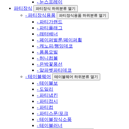
- 눈스프레이
파티장식
파티장식 하위분류 열기
- 파티장식용품
파티장식용품 하위분류 열기
- 파티가랜드
- 파티플래그
- 래터배너
- 페이퍼벌룬/페이퍼휠
- 캐노피/행잉데코
- 폼폼모빌
- 허니컴볼
- 은박꽃풍선
- 알파벳파티데코
- 테이블웨어
테이블웨어 하위분류 열기
- 테이블보
- 도일리
- 파티냅킨
- 파티접시
- 파티컵
- 파티스푼/포크
- 테이블장식소품
- 테이블러너