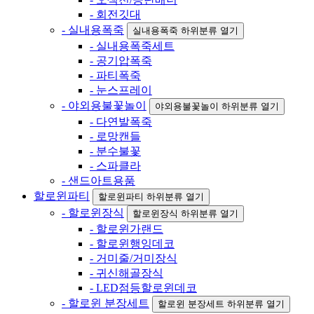
- 회전깃대
- 실내용폭죽
실내용폭죽 하위분류 열기
- 실내용폭죽세트
- 공기압폭죽
- 파티폭죽
- 눈스프레이
- 야외용불꽃놀이
야외용불꽃놀이 하위분류 열기
- 다연발폭죽
- 로망캔들
- 분수불꽃
- 스파클라
- 샌드아트용품
할로윈파티
할로윈파티 하위분류 열기
- 할로윈장식
할로윈장식 하위분류 열기
- 할로윈가랜드
- 할로윈행잉데코
- 거미줄/거미장식
- 귀신해골장식
- LED점등할로윈데코
- 할로윈 분장세트
할로윈 분장세트 하위분류 열기