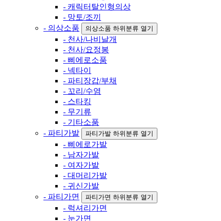
- 캐릭터탈인형의상
- 망토/조끼
- 의상소품
의상소품 하위분류 열기
- 천사/나비날개
- 천사/요정봉
- 삐에로소품
- 넥타이
- 파티장갑/부채
- 꼬리/수염
- 스타킹
- 무기류
- 기타소품
- 파티가발
파티가발 하위분류 열기
- 삐에로가발
- 남자가발
- 여자가발
- 대머리가발
- 귀신가발
- 파티가면
파티가면 하위분류 열기
- 럭셔리가면
- 눈가면