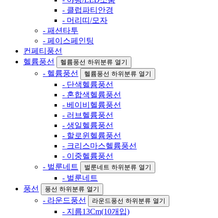
- 클럽파티안경
- 머리띠/모자
- 패션타투
- 페이스페인팅
컨페티풍선
헬륨풍선
헬륨풍선 하위분류 열기
- 헬륨풍선
헬륨풍선 하위분류 열기
- 단색헬륨풍선
- 혼합색헬륨풍선
- 베이비헬륨풍선
- 러브헬륨풍선
- 생일헬륨풍선
- 할로윈헬륨풍선
- 크리스마스헬륨풍선
- 이중헬륨풍선
- 벌룬네트
벌룬네트 하위분류 열기
- 벌룬네트
풍선
풍선 하위분류 열기
- 라운드풍선
라운드풍선 하위분류 열기
- 지름13Cm(10개입)