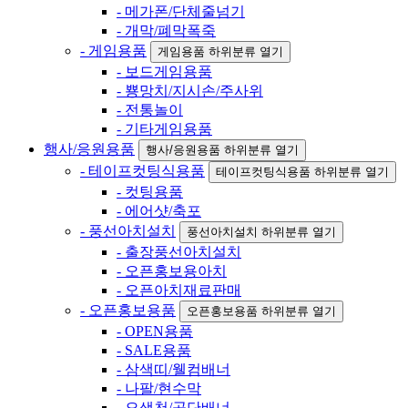
- 메가폰/단체줄넘기
- 개막/폐막폭죽
- 게임용품
게임용품 하위분류 열기
- 보드게임용품
- 뿅망치/지시손/주사위
- 전통놀이
- 기타게임용품
행사/응원용품
행사/응원용품 하위분류 열기
- 테이프컷팅식용품
테이프컷팅식용품 하위분류 열기
- 컷팅용품
- 에어샷/축포
- 풍선아치설치
풍선아치설치 하위분류 열기
- 출장풍선아치설치
- 오픈홍보용아치
- 오픈아치재료판매
- 오픈홍보용품
오픈홍보용품 하위분류 열기
- OPEN용품
- SALE용품
- 삼색띠/웰컴배너
- 나팔/현수막
- 오색천/공단배너