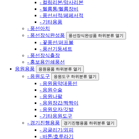
- 컬링리본/망사리본
- 헬륨통/헬륨장비
- 풍선서적/페페서적
- 기타용품
- 풍선아치
- 풍선장식완성품
풍선장식완성품 하위분류 열기
- 꽃풍선/퍼프볼
- 풍선기둥세트
- 풍선장식출장
- 홍보용인쇄풍선
응원용품
응원용품 하위분류 열기
- 응원도구
응원도구 하위분류 열기
- 응원용막대풍선
- 응원수술
- 응원나팔
- 응원장갑/짝짝이
- 응원모자/깃발
- 기타응원도구
- 경기진행용품
경기진행용품 하위분류 열기
- 공굴리기/외피
- 바톤/호루라기