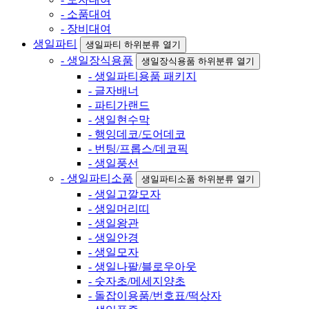
- 소품대여
- 장비대여
생일파티
생일파티 하위분류 열기
- 생일장식용품
생일장식용품 하위분류 열기
- 생일파티용품 패키지
- 글자배너
- 파티가랜드
- 생일현수막
- 행잉데코/도어데코
- 번팅/프롭스/데코픽
- 생일풍선
- 생일파티소품
생일파티소품 하위분류 열기
- 생일고깔모자
- 생일머리띠
- 생일왕관
- 생일안경
- 생일모자
- 생일나팔/블로우아웃
- 숫자초/메세지양초
- 돌잡이용품/번호표/떡상자