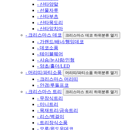
- 산타양말
- 선물자루
- 산타부츠
- 산타목도리
- 산타앞치마
- 크리스마스 데코
크리스마스 데코 하위분류 열기
- 가랜드/배너/행잉데코
- 데코소품
- 테이블웨어
- 사슴/눈사람/인형
- 양초/홀더/LED
- 머리띠/파티소품
머리띠/파티소품 하위분류 열기
- 크리스마스 머리띠
- 안경/루돌프코
- 크리스마스 트리
크리스마스 트리 하위분류 열기
- 무장식트리
- 미니트리
- 목재트리/금속트리
- 리스/벽걸이
- 트리장식소품
- 모루/윈도우데코