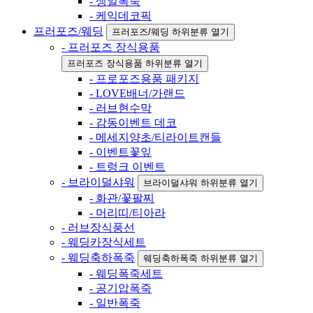
- 생일폭죽
- 케익데코픽
프러포즈/웨딩
프러포즈/웨딩 하위분류 열기
- 프러포즈 장식용품
프러포즈 장식용품 하위분류 열기
- 프로포즈용품 패키지
- LOVE배너/가랜드
- 러브현수막
- 감동이벤트 데코
- 메세지양초/티라이트캔들
- 이벤트꽃잎
- 트렁크 이벤트
- 브라이덜샤워
브라이덜샤워 하위분류 열기
- 화관/꽃팔찌
- 머리띠/티아라
- 러브장식풍선
- 웨딩카장식세트
- 웨딩축하폭죽
웨딩축하폭죽 하위분류 열기
- 웨딩폭죽세트
- 공기압폭죽
- 일반폭죽