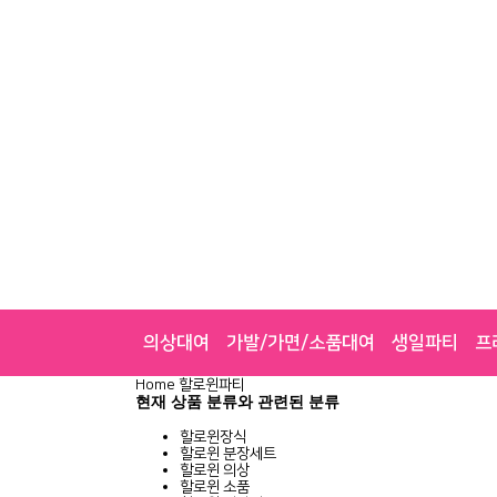
의상대여
가발/가면/소품대여
생일파티
프
Home
할로윈파티
현재 상품 분류와 관련된 분류
할로윈장식
할로윈 분장세트
할로윈 의상
할로윈 소품