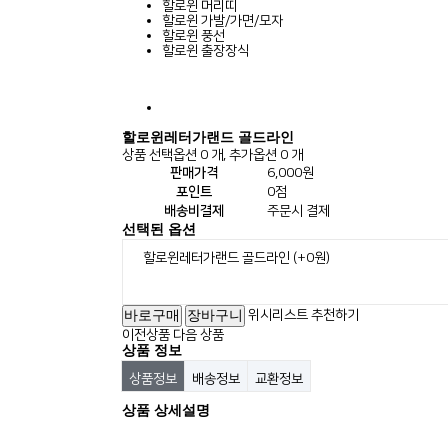
할로윈 머리띠
할로윈 가발/가면/모자
할로윈 풍선
할로윈 출장장식
할로윈레터가랜드 골드라인
상품 선택옵션 0 개, 추가옵션 0 개
판매가격
6,000원
포인트
0점
배송비결제
주문시 결제
선택된 옵션
할로윈레터가랜드 골드라인
(+0원)
위시리스트
추천하기
이전상품
다음 상품
상품 정보
상품정보
배송정보
교환정보
상품 상세설명