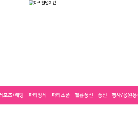
러포즈/웨딩
파티장식
파티소품
헬륨풍선
풍선
행사/응원용