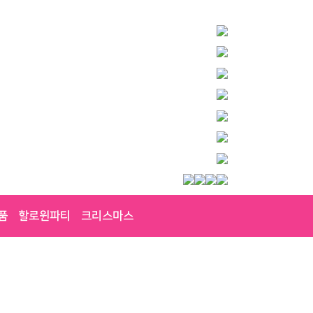
품
할로윈파티
크리스마스