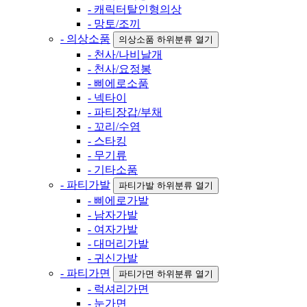
- 캐릭터탈인형의상
- 망토/조끼
- 의상소품
의상소품 하위분류 열기
- 천사/나비날개
- 천사/요정봉
- 삐에로소품
- 넥타이
- 파티장갑/부채
- 꼬리/수염
- 스타킹
- 무기류
- 기타소품
- 파티가발
파티가발 하위분류 열기
- 삐에로가발
- 남자가발
- 여자가발
- 대머리가발
- 귀신가발
- 파티가면
파티가면 하위분류 열기
- 럭셔리가면
- 눈가면