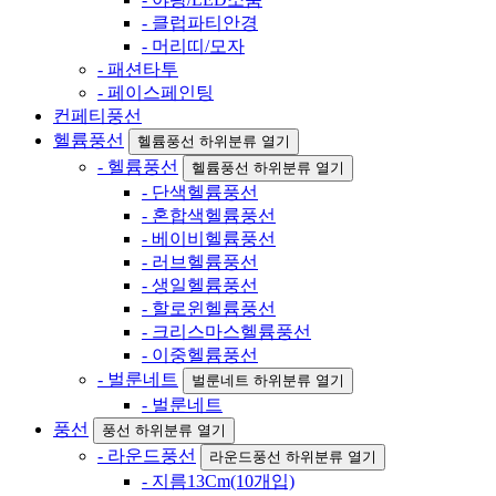
- 클럽파티안경
- 머리띠/모자
- 패션타투
- 페이스페인팅
컨페티풍선
헬륨풍선
헬륨풍선 하위분류 열기
- 헬륨풍선
헬륨풍선 하위분류 열기
- 단색헬륨풍선
- 혼합색헬륨풍선
- 베이비헬륨풍선
- 러브헬륨풍선
- 생일헬륨풍선
- 할로윈헬륨풍선
- 크리스마스헬륨풍선
- 이중헬륨풍선
- 벌룬네트
벌룬네트 하위분류 열기
- 벌룬네트
풍선
풍선 하위분류 열기
- 라운드풍선
라운드풍선 하위분류 열기
- 지름13Cm(10개입)