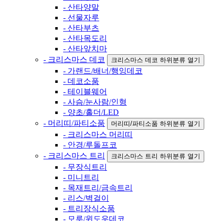
- 산타양말
- 선물자루
- 산타부츠
- 산타목도리
- 산타앞치마
- 크리스마스 데코
크리스마스 데코 하위분류 열기
- 가랜드/배너/행잉데코
- 데코소품
- 테이블웨어
- 사슴/눈사람/인형
- 양초/홀더/LED
- 머리띠/파티소품
머리띠/파티소품 하위분류 열기
- 크리스마스 머리띠
- 안경/루돌프코
- 크리스마스 트리
크리스마스 트리 하위분류 열기
- 무장식트리
- 미니트리
- 목재트리/금속트리
- 리스/벽걸이
- 트리장식소품
- 모루/윈도우데코