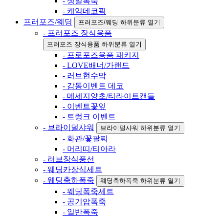
- 생일폭죽
- 케익데코픽
프러포즈/웨딩
프러포즈/웨딩 하위분류 열기
- 프러포즈 장식용품
프러포즈 장식용품 하위분류 열기
- 프로포즈용품 패키지
- LOVE배너/가랜드
- 러브현수막
- 감동이벤트 데코
- 메세지양초/티라이트캔들
- 이벤트꽃잎
- 트렁크 이벤트
- 브라이덜샤워
브라이덜샤워 하위분류 열기
- 화관/꽃팔찌
- 머리띠/티아라
- 러브장식풍선
- 웨딩카장식세트
- 웨딩축하폭죽
웨딩축하폭죽 하위분류 열기
- 웨딩폭죽세트
- 공기압폭죽
- 일반폭죽