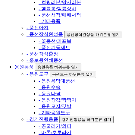
- 컬링리본/망사리본
- 헬륨통/헬륨장비
- 풍선서적/페페서적
- 기타용품
- 풍선아치
- 풍선장식완성품
풍선장식완성품 하위분류 열기
- 꽃풍선/퍼프볼
- 풍선기둥세트
- 풍선장식출장
- 홍보용인쇄풍선
응원용품
응원용품 하위분류 열기
- 응원도구
응원도구 하위분류 열기
- 응원용막대풍선
- 응원수술
- 응원나팔
- 응원장갑/짝짝이
- 응원모자/깃발
- 기타응원도구
- 경기진행용품
경기진행용품 하위분류 열기
- 공굴리기/외피
- 바톤/호루라기