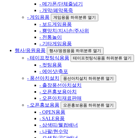
- 메가폰/단체줄넘기
- 개막/폐막폭죽
- 게임용품
게임용품 하위분류 열기
- 보드게임용품
- 뿅망치/지시손/주사위
- 전통놀이
- 기타게임용품
행사/응원용품
행사/응원용품 하위분류 열기
- 테이프컷팅식용품
테이프컷팅식용품 하위분류 열기
- 컷팅용품
- 에어샷/축포
- 풍선아치설치
풍선아치설치 하위분류 열기
- 출장풍선아치설치
- 오픈홍보용아치
- 오픈아치재료판매
- 오픈홍보용품
오픈홍보용품 하위분류 열기
- OPEN용품
- SALE용품
- 삼색띠/웰컴배너
- 나팔/현수막
- 오색천/공단배너