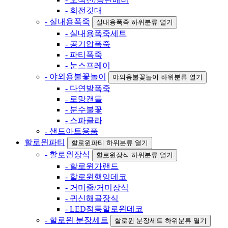
- 회전깃대
- 실내용폭죽
실내용폭죽 하위분류 열기
- 실내용폭죽세트
- 공기압폭죽
- 파티폭죽
- 눈스프레이
- 야외용불꽃놀이
야외용불꽃놀이 하위분류 열기
- 다연발폭죽
- 로망캔들
- 분수불꽃
- 스파클라
- 샌드아트용품
할로윈파티
할로윈파티 하위분류 열기
- 할로윈장식
할로윈장식 하위분류 열기
- 할로윈가랜드
- 할로윈행잉데코
- 거미줄/거미장식
- 귀신해골장식
- LED점등할로윈데코
- 할로윈 분장세트
할로윈 분장세트 하위분류 열기