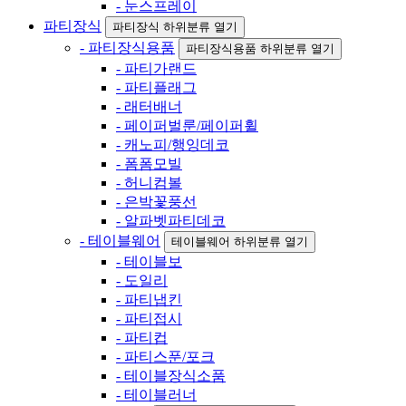
- 눈스프레이
파티장식
파티장식 하위분류 열기
- 파티장식용품
파티장식용품 하위분류 열기
- 파티가랜드
- 파티플래그
- 래터배너
- 페이퍼벌룬/페이퍼휠
- 캐노피/행잉데코
- 폼폼모빌
- 허니컴볼
- 은박꽃풍선
- 알파벳파티데코
- 테이블웨어
테이블웨어 하위분류 열기
- 테이블보
- 도일리
- 파티냅킨
- 파티접시
- 파티컵
- 파티스푼/포크
- 테이블장식소품
- 테이블러너