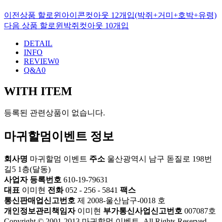
이전상품
할로윈아이콘컷아웃 12개입(박쥐+거미+호박+유령)
다음 상품
할로윈박쥐컷아웃 10개입
DETAIL
INFO
REVIEW
0
Q&A
0
WITH ITEM
등록된 관련상품이 없습니다.
마귀할멈이벤트 정보
회사명
마귀할멈 이벤트
주소
울산광역시 남구 돋질로 198번
길5 1층(달동)
사업자 등록번호
610-19-79631
대표
이미현
전화
052 - 256 - 5841
팩스
통신판매업신고번호
제 2008-울산남구-0018 호
개인정보관리책임자
이미현
부가통신사업신고번호
007087호
Copyright © 2001-2013 마귀할멈 이벤트. All Rights Reserved.