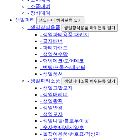
- 소품대여
- 장비대여
생일파티
생일파티 하위분류 열기
- 생일장식용품
생일장식용품 하위분류 열기
- 생일파티용품 패키지
- 글자배너
- 파티가랜드
- 생일현수막
- 행잉데코/도어데코
- 번팅/프롭스/데코픽
- 생일풍선
- 생일파티소품
생일파티소품 하위분류 열기
- 생일고깔모자
- 생일머리띠
- 생일왕관
- 생일안경
- 생일모자
- 생일나팔/블로우아웃
- 숫자초/메세지양초
- 돌잡이용품/번호표/떡상자