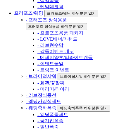
- 생일폭죽
- 케익데코픽
프러포즈/웨딩
프러포즈/웨딩 하위분류 열기
- 프러포즈 장식용품
프러포즈 장식용품 하위분류 열기
- 프로포즈용품 패키지
- LOVE배너/가랜드
- 러브현수막
- 감동이벤트 데코
- 메세지양초/티라이트캔들
- 이벤트꽃잎
- 트렁크 이벤트
- 브라이덜샤워
브라이덜샤워 하위분류 열기
- 화관/꽃팔찌
- 머리띠/티아라
- 러브장식풍선
- 웨딩카장식세트
- 웨딩축하폭죽
웨딩축하폭죽 하위분류 열기
- 웨딩폭죽세트
- 공기압폭죽
- 일반폭죽