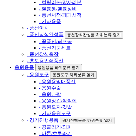
- 컬링리본/망사리본
- 헬륨통/헬륨장비
- 풍선서적/페페서적
- 기타용품
- 풍선아치
- 풍선장식완성품
풍선장식완성품 하위분류 열기
- 꽃풍선/퍼프볼
- 풍선기둥세트
- 풍선장식출장
- 홍보용인쇄풍선
응원용품
응원용품 하위분류 열기
- 응원도구
응원도구 하위분류 열기
- 응원용막대풍선
- 응원수술
- 응원나팔
- 응원장갑/짝짝이
- 응원모자/깃발
- 기타응원도구
- 경기진행용품
경기진행용품 하위분류 열기
- 공굴리기/외피
- 바톤/호루라기