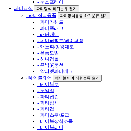
- 눈스프레이
파티장식
파티장식 하위분류 열기
- 파티장식용품
파티장식용품 하위분류 열기
- 파티가랜드
- 파티플래그
- 래터배너
- 페이퍼벌룬/페이퍼휠
- 캐노피/행잉데코
- 폼폼모빌
- 허니컴볼
- 은박꽃풍선
- 알파벳파티데코
- 테이블웨어
테이블웨어 하위분류 열기
- 테이블보
- 도일리
- 파티냅킨
- 파티접시
- 파티컵
- 파티스푼/포크
- 테이블장식소품
- 테이블러너