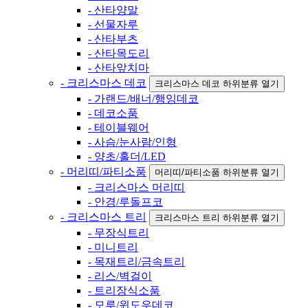
- 산타양말
- 선물자루
- 산타부츠
- 산타목도리
- 산타앞치마
- 크리스마스 데코
크리스마스 데코 하위분류 열기
- 가랜드/배너/행잉데코
- 데코소품
- 테이블웨어
- 사슴/눈사람/인형
- 양초/홀더/LED
- 머리띠/파티소품
머리띠/파티소품 하위분류 열기
- 크리스마스 머리띠
- 안경/루돌프코
- 크리스마스 트리
크리스마스 트리 하위분류 열기
- 무장식트리
- 미니트리
- 목재트리/금속트리
- 리스/벽걸이
- 트리장식소품
- 모루/윈도우데코