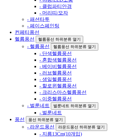
- 클럽파티안경
- 머리띠/모자
- 패션타투
- 페이스페인팅
컨페티풍선
헬륨풍선
헬륨풍선 하위분류 열기
- 헬륨풍선
헬륨풍선 하위분류 열기
- 단색헬륨풍선
- 혼합색헬륨풍선
- 베이비헬륨풍선
- 러브헬륨풍선
- 생일헬륨풍선
- 할로윈헬륨풍선
- 크리스마스헬륨풍선
- 이중헬륨풍선
- 벌룬네트
벌룬네트 하위분류 열기
- 벌룬네트
풍선
풍선 하위분류 열기
- 라운드풍선
라운드풍선 하위분류 열기
- 지름13Cm(10개입)