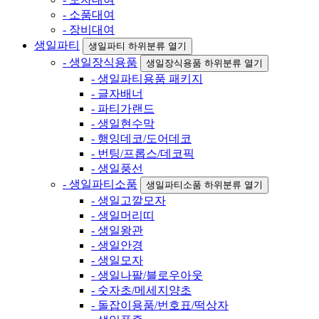
- 소품대여
- 장비대여
생일파티
생일파티 하위분류 열기
- 생일장식용품
생일장식용품 하위분류 열기
- 생일파티용품 패키지
- 글자배너
- 파티가랜드
- 생일현수막
- 행잉데코/도어데코
- 번팅/프롭스/데코픽
- 생일풍선
- 생일파티소품
생일파티소품 하위분류 열기
- 생일고깔모자
- 생일머리띠
- 생일왕관
- 생일안경
- 생일모자
- 생일나팔/블로우아웃
- 숫자초/메세지양초
- 돌잡이용품/번호표/떡상자