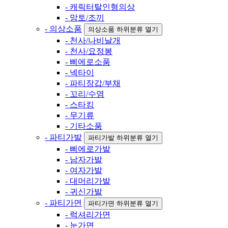
- 캐릭터탈인형의상
- 망토/조끼
- 의상소품
의상소품 하위분류 열기
- 천사/나비날개
- 천사/요정봉
- 삐에로소품
- 넥타이
- 파티장갑/부채
- 꼬리/수염
- 스타킹
- 무기류
- 기타소품
- 파티가발
파티가발 하위분류 열기
- 삐에로가발
- 남자가발
- 여자가발
- 대머리가발
- 귀신가발
- 파티가면
파티가면 하위분류 열기
- 럭셔리가면
- 눈가면