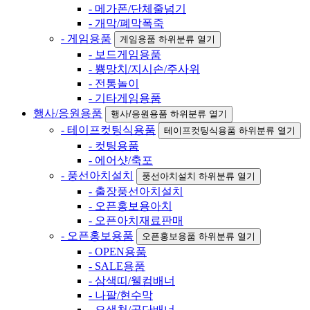
- 메가폰/단체줄넘기
- 개막/폐막폭죽
- 게임용품
게임용품 하위분류 열기
- 보드게임용품
- 뿅망치/지시손/주사위
- 전통놀이
- 기타게임용품
행사/응원용품
행사/응원용품 하위분류 열기
- 테이프컷팅식용품
테이프컷팅식용품 하위분류 열기
- 컷팅용품
- 에어샷/축포
- 풍선아치설치
풍선아치설치 하위분류 열기
- 출장풍선아치설치
- 오픈홍보용아치
- 오픈아치재료판매
- 오픈홍보용품
오픈홍보용품 하위분류 열기
- OPEN용품
- SALE용품
- 삼색띠/웰컴배너
- 나팔/현수막
- 오색천/공단배너