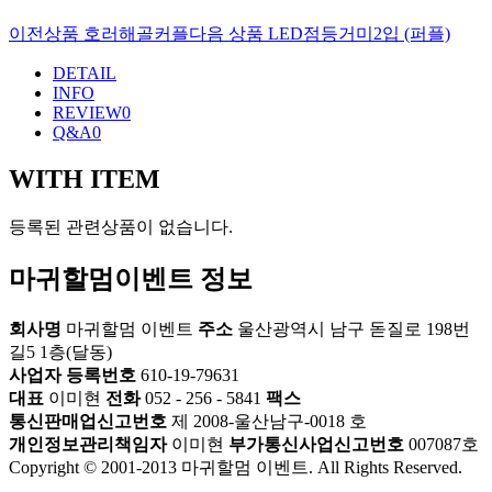
이전상품
호러해골커플
다음 상품
LED점등거미2입 (퍼플)
DETAIL
INFO
REVIEW
0
Q&A
0
WITH ITEM
등록된 관련상품이 없습니다.
마귀할멈이벤트 정보
회사명
마귀할멈 이벤트
주소
울산광역시 남구 돋질로 198번
길5 1층(달동)
사업자 등록번호
610-19-79631
대표
이미현
전화
052 - 256 - 5841
팩스
통신판매업신고번호
제 2008-울산남구-0018 호
개인정보관리책임자
이미현
부가통신사업신고번호
007087호
Copyright © 2001-2013 마귀할멈 이벤트. All Rights Reserved.