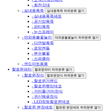
- 회전깃대
- 실내용폭죽
실내용폭죽 하위분류 열기
- 실내용폭죽세트
- 공기압폭죽
- 파티폭죽
- 눈스프레이
- 야외용불꽃놀이
야외용불꽃놀이 하위분류 열기
- 다연발폭죽
- 로망캔들
- 분수불꽃
- 스파클라
- 샌드아트용품
할로윈파티
할로윈파티 하위분류 열기
- 할로윈장식
할로윈장식 하위분류 열기
- 할로윈가랜드
- 할로윈행잉데코
- 거미줄/거미장식
- 귀신해골장식
- LED점등할로윈데코
- 할로윈 분장세트
할로윈 분장세트 하위분류 열기