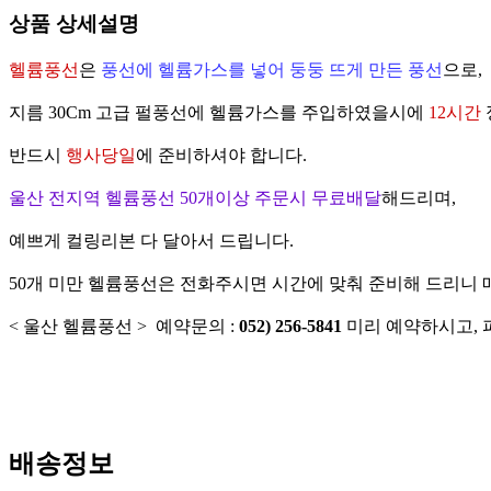
상품 상세설명
헬륨풍선
은
풍선에 헬륨가스를 넣어 둥둥 뜨게 만든 풍선
으로,
지름 30Cm 고급 펄풍선에 헬륨가스를 주입하였을시에
12시간
반드시
행사당일
에 준비하셔야 합니다.
울산 전지역 헬륨풍선 50개이상 주문시 무료배달
해드리며,
예쁘게 컬링리본 다 달아서 드립니다.
50개 미만 헬륨풍선은 전화주시면 시간에 맞춰 준비해 드리니
< 울산 헬륨풍선 > 예약문의 :
052) 256-5841
미리 예약하시고,
배송정보