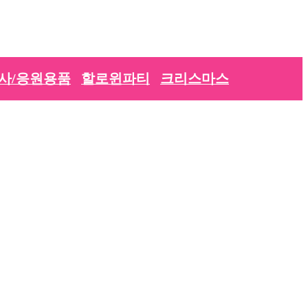
사/응원용품
할로윈파티
크리스마스