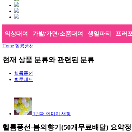
의상대여
가발/가면/소품대여
생일파티
프러포
Home
헬륨풍선
현재 상품 분류와 관련된 분류
헬륨풍선
벌룬네트
1번째 이미지 새창
헬륨풍선-봄의향기(50개무료배달)
요약정