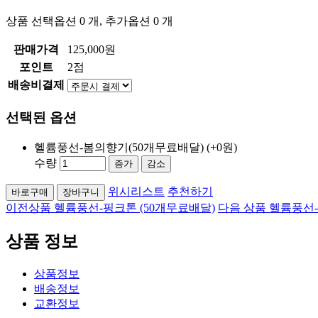
상품 선택옵션 0 개, 추가옵션 0 개
판매가격
125,000원
포인트
2점
배송비결제
선택된 옵션
헬륨풍선-봄의향기(50개무료배달)
(+0원)
수량
증가
감소
위시리스트
추천하기
이전상품
헬륨풍선-핑크톤 (50개무료배달)
다음 상품
헬륨풍선-
상품 정보
상품정보
배송정보
교환정보