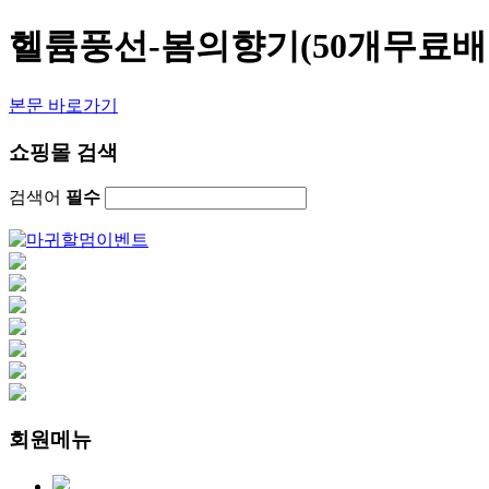
헬륨풍선-봄의향기(50개무료배달
본문 바로가기
쇼핑몰 검색
검색어
필수
회원메뉴