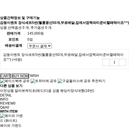
상품간략정보 및 구매기능
감동이벤트 장식세트5번(헬륨풍선50개,무료배달,집에서깜짝파티준비할때딱이죠^^)
상품 선택옵션 0 개, 추가옵션 0 개
판매가격
145,000원
포인트
0점
배송비결제
감동이벤트 장식세트5번(헬륨풍선50개,무료배달,집에서깜짝파티준비할때딱이
죠^^)
(+0원)
WISH
추천하기
다른 상품 보기
이전상품
알러뷰케익초(레드)
다음 상품
웨딩카장식대행(16번)
DETAIL
INFO
REVIEW
0
Q&A
0
WITH ITEM
페이퍼 가랜드