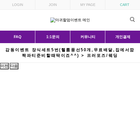
LOGIN
JOIN
MY PAGE
CART
FAQ
1:1문의
커뮤니티
개인결제
감동이벤트 장식세트5번(헬륨풍선50개,무료배달,집에서깜
짝파티준비할때딱이죠^^) > 프러포즈/웨딩
이전
다음