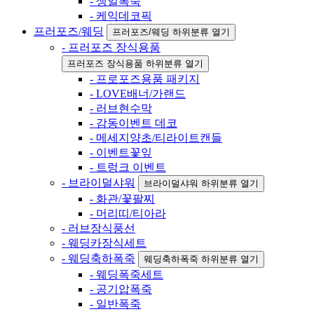
- 생일폭죽
- 케익데코픽
프러포즈/웨딩
프러포즈/웨딩 하위분류 열기
- 프러포즈 장식용품
프러포즈 장식용품 하위분류 열기
- 프로포즈용품 패키지
- LOVE배너/가랜드
- 러브현수막
- 감동이벤트 데코
- 메세지양초/티라이트캔들
- 이벤트꽃잎
- 트렁크 이벤트
- 브라이덜샤워
브라이덜샤워 하위분류 열기
- 화관/꽃팔찌
- 머리띠/티아라
- 러브장식풍선
- 웨딩카장식세트
- 웨딩축하폭죽
웨딩축하폭죽 하위분류 열기
- 웨딩폭죽세트
- 공기압폭죽
- 일반폭죽