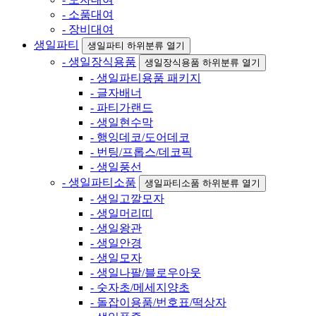
- 소품대여
- 장비대여
생일파티
생일파티 하위분류 열기
- 생일장식용품
생일장식용품 하위분류 열기
- 생일파티용품 패키지
- 글자배너
- 파티가랜드
- 생일현수막
- 행잉데코/도어데코
- 번팅/프롭스/데코픽
- 생일풍선
- 생일파티소품
생일파티소품 하위분류 열기
- 생일고깔모자
- 생일머리띠
- 생일왕관
- 생일안경
- 생일모자
- 생일나팔/블로우아웃
- 숫자초/메세지양초
- 돌잡이용품/번호표/떡상자