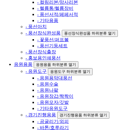
- 컬링리본/망사리본
- 헬륨통/헬륨장비
- 풍선서적/페페서적
- 기타용품
- 풍선아치
- 풍선장식완성품
풍선장식완성품 하위분류 열기
- 꽃풍선/퍼프볼
- 풍선기둥세트
- 풍선장식출장
- 홍보용인쇄풍선
응원용품
응원용품 하위분류 열기
- 응원도구
응원도구 하위분류 열기
- 응원용막대풍선
- 응원수술
- 응원나팔
- 응원장갑/짝짝이
- 응원모자/깃발
- 기타응원도구
- 경기진행용품
경기진행용품 하위분류 열기
- 공굴리기/외피
- 바톤/호루라기