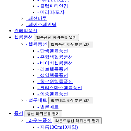
- 클럽파티안경
- 머리띠/모자
- 패션타투
- 페이스페인팅
컨페티풍선
헬륨풍선
헬륨풍선 하위분류 열기
- 헬륨풍선
헬륨풍선 하위분류 열기
- 단색헬륨풍선
- 혼합색헬륨풍선
- 베이비헬륨풍선
- 러브헬륨풍선
- 생일헬륨풍선
- 할로윈헬륨풍선
- 크리스마스헬륨풍선
- 이중헬륨풍선
- 벌룬네트
벌룬네트 하위분류 열기
- 벌룬네트
풍선
풍선 하위분류 열기
- 라운드풍선
라운드풍선 하위분류 열기
- 지름13Cm(10개입)