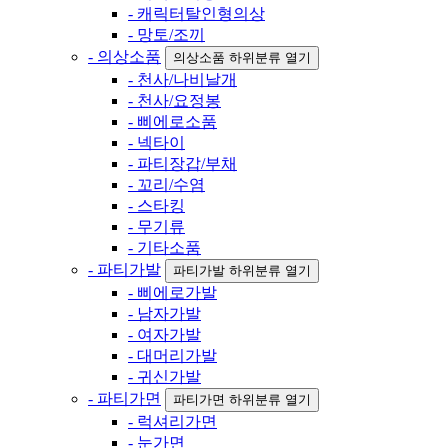
- 캐릭터탈인형의상
- 망토/조끼
- 의상소품
의상소품 하위분류 열기
- 천사/나비날개
- 천사/요정봉
- 삐에로소품
- 넥타이
- 파티장갑/부채
- 꼬리/수염
- 스타킹
- 무기류
- 기타소품
- 파티가발
파티가발 하위분류 열기
- 삐에로가발
- 남자가발
- 여자가발
- 대머리가발
- 귀신가발
- 파티가면
파티가면 하위분류 열기
- 럭셔리가면
- 눈가면