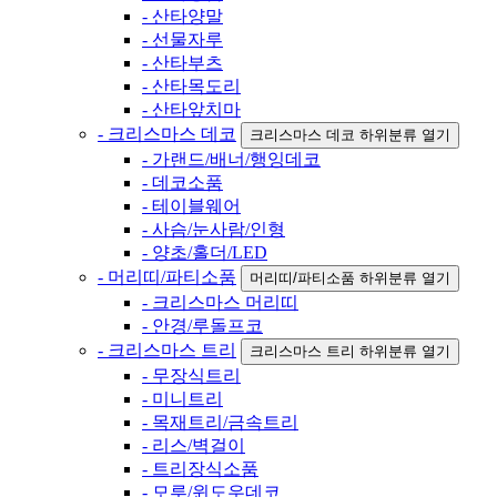
- 산타양말
- 선물자루
- 산타부츠
- 산타목도리
- 산타앞치마
- 크리스마스 데코
크리스마스 데코 하위분류 열기
- 가랜드/배너/행잉데코
- 데코소품
- 테이블웨어
- 사슴/눈사람/인형
- 양초/홀더/LED
- 머리띠/파티소품
머리띠/파티소품 하위분류 열기
- 크리스마스 머리띠
- 안경/루돌프코
- 크리스마스 트리
크리스마스 트리 하위분류 열기
- 무장식트리
- 미니트리
- 목재트리/금속트리
- 리스/벽걸이
- 트리장식소품
- 모루/윈도우데코