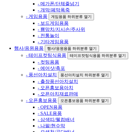
- 메가폰/단체줄넘기
- 개막/폐막폭죽
- 게임용품
게임용품 하위분류 열기
- 보드게임용품
- 뿅망치/지시손/주사위
- 전통놀이
- 기타게임용품
행사/응원용품
행사/응원용품 하위분류 열기
- 테이프컷팅식용품
테이프컷팅식용품 하위분류 열기
- 컷팅용품
- 에어샷/축포
- 풍선아치설치
풍선아치설치 하위분류 열기
- 출장풍선아치설치
- 오픈홍보용아치
- 오픈아치재료판매
- 오픈홍보용품
오픈홍보용품 하위분류 열기
- OPEN용품
- SALE용품
- 삼색띠/웰컴배너
- 나팔/현수막
- 오색천/공단배너