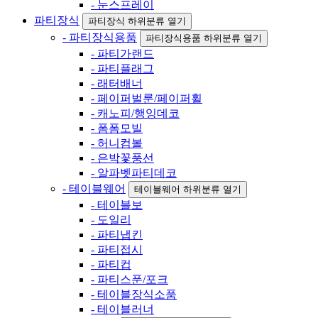
- 눈스프레이
파티장식
파티장식 하위분류 열기
- 파티장식용품
파티장식용품 하위분류 열기
- 파티가랜드
- 파티플래그
- 래터배너
- 페이퍼벌룬/페이퍼휠
- 캐노피/행잉데코
- 폼폼모빌
- 허니컴볼
- 은박꽃풍선
- 알파벳파티데코
- 테이블웨어
테이블웨어 하위분류 열기
- 테이블보
- 도일리
- 파티냅킨
- 파티접시
- 파티컵
- 파티스푼/포크
- 테이블장식소품
- 테이블러너