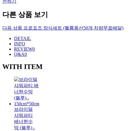
천하기
다른 상품 보기
다음 상품
프로포즈 장식세트 (헬륨풍선50개,차량무료배달)
DETAIL
INFO
REVIEW
0
Q&A
0
WITH ITEM
브라이덜
샤워파티
배너현수
막 (블루) -