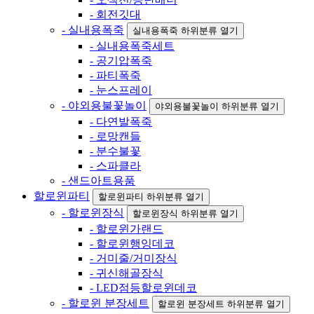
- 회전깃대
- 실내용폭죽
실내용폭죽 하위분류 열기
- 실내용폭죽세트
- 공기압폭죽
- 파티폭죽
- 눈스프레이
- 야외용불꽃놀이
야외용불꽃놀이 하위분류 열기
- 다연발폭죽
- 로망캔들
- 분수불꽃
- 스파클라
- 샌드아트용품
할로윈파티
할로윈파티 하위분류 열기
- 할로윈장식
할로윈장식 하위분류 열기
- 할로윈가랜드
- 할로윈행잉데코
- 거미줄/거미장식
- 귀신해골장식
- LED점등할로윈데코
- 할로윈 분장세트
할로윈 분장세트 하위분류 열기